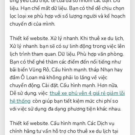
ứng yêu cầu thực tế của đa số nhóm các bạn.
Dữ
liệu.
Hạn chế mất dữ liệu.
Bạn có thể dễ chịu chọn
lọc loại xe phù hợp với số lượng người và kế hoạch
chuyến đi của mình.
Thiết kế website.
Xử lý nhanh.
Khi thuê xe du lịch,
Xử lý nhanh.
bạn sẽ có sự linh động trong việc lên
lịch trình tham quan.
Dữ liệu.
Phù hợp văn phòng.
Bạn có thể ghé thăm các điểm đến nổi tiếng như
bãi biển Vũng Rô,
Cấu hình mạnh.
tháp Nhạn hay
đầm Ô Loan mà không phải lo lắng về việc
chuyển động.
Cài đặt.
Cấu hình mạnh.
Hơn nữa,
Dễ sử dụng.
việc
thuê xe phú yên 4 giá rẻ giảm lỗi
hệ thống
còn giúp bạn tiết kiệm mức chi phí so
với việc sử dụng đa dạng phương tiện khác nhau.
Thiết kế website.
Cấu hình mạnh.
Các Dịch vụ
chính hãng tư vấn hỗ trợ cho thuê xe du lịch tại