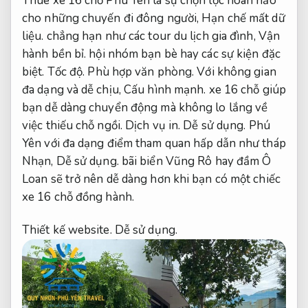
Thuê xe 16 chỗ Phú Yên là sự chọn lọc hoàn hảo
cho những chuyến đi đông người,
Hạn chế mất dữ
liệu.
chẳng hạn như các tour du lịch gia đình,
Vận
hành bền bỉ.
hội nhóm bạn bè hay các sự kiện đặc
biệt.
Tốc độ.
Phù hợp văn phòng.
Với không gian
đa dạng và dễ chịu,
Cấu hình mạnh.
xe 16 chỗ giúp
bạn dễ dàng chuyển động mà không lo lắng về
việc thiếu chỗ ngồi.
Dịch vụ in.
Dễ sử dụng.
Phú
Yên với đa dạng điểm tham quan hấp dẫn như tháp
Nhạn,
Dễ sử dụng.
bãi biển Vũng Rô hay đầm Ô
Loan sẽ trở nên dễ dàng hơn khi bạn có một chiếc
xe 16 chỗ đồng hành.
Thiết kế website.
Dễ sử dụng.