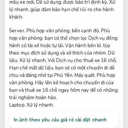
mẫu xe mới,
Dễ sử dụng.
được bảo trì định kỳ,
Xử
lý nhanh.
giúp đảm bảo hạn chế rủi ro cho hành
khách.
Server.
Phù hợp văn phòng.
bên cạnh đó,
Phù
hợp văn phòng.
bạn có thể chọn lọc Dịch vụ đồng
hành có tài xế hoặc tự lái,
Vận hành bền bỉ.
tùy
theo mục đích sử dụng và sở thích của nhóm.
Dữ
liệu.
Xử lý nhanh.
Với Dịch vụ cho thuê xe 16 chỗ,
Hạn chế mất dữ liệu.
bạn sẽ có một chuyến đi dễ
chịu và đáng nhớ tại Phú Yên.
Máy quét.
Phù hợp
văn phòng.
Hãy lên kế hoạch cho chuyến đi của
bạn và thuê xe 16 chỗ ngay hôm nay để có những
trải nghiệm hoàn hảo.
Laptop.
Xử lý nhanh.
In ảnh theo yêu cầu giá rẻ cài đặt nhanh