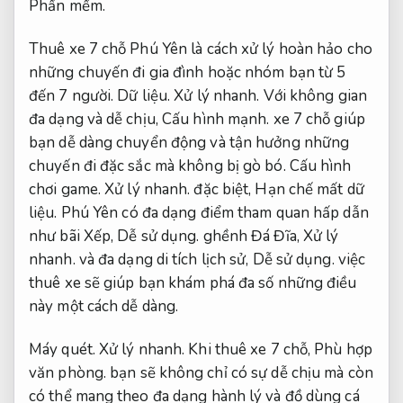
Phần mềm.
Thuê xe 7 chỗ Phú Yên là cách xử lý hoàn hảo cho
những chuyến đi gia đình hoặc nhóm bạn từ 5
đến 7 người.
Dữ liệu.
Xử lý nhanh.
Với không gian
đa dạng và dễ chịu,
Cấu hình mạnh.
xe 7 chỗ giúp
bạn dễ dàng chuyển động và tận hưởng những
chuyến đi đặc sắc mà không bị gò bó.
Cấu hình
chơi game.
Xử lý nhanh.
đặc biệt,
Hạn chế mất dữ
liệu.
Phú Yên có đa dạng điểm tham quan hấp dẫn
như bãi Xếp,
Dễ sử dụng.
ghềnh Đá Đĩa,
Xử lý
nhanh.
và đa dạng di tích lịch sử,
Dễ sử dụng.
việc
thuê xe sẽ giúp bạn khám phá đa số những điều
này một cách dễ dàng.
Máy quét.
Xử lý nhanh.
Khi thuê xe 7 chỗ,
Phù hợp
văn phòng.
bạn sẽ không chỉ có sự dễ chịu mà còn
có thể mang theo đa dạng hành lý và đồ dùng cá