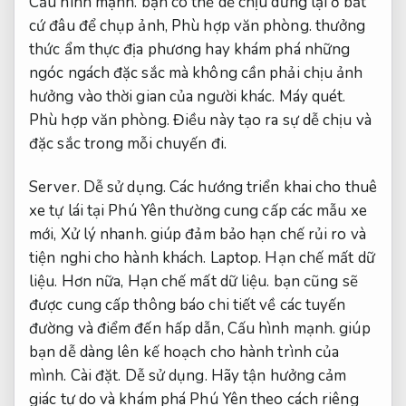
Cấu hình mạnh.
bạn có thể dễ chịu dừng lại ở bất
cứ đâu để chụp ảnh,
Phù hợp văn phòng.
thưởng
thức ẩm thực địa phương hay khám phá những
ngóc ngách đặc sắc mà không cần phải chịu ảnh
hưởng vào thời gian của người khác.
Máy quét.
Phù hợp văn phòng.
Điều này tạo ra sự dễ chịu và
đặc sắc trong mỗi chuyến đi.
Server.
Dễ sử dụng.
Các hướng triển khai cho thuê
xe tự lái tại Phú Yên thường cung cấp các mẫu xe
mới,
Xử lý nhanh.
giúp đảm bảo hạn chế rủi ro và
tiện nghi cho hành khách.
Laptop.
Hạn chế mất dữ
liệu.
Hơn nữa,
Hạn chế mất dữ liệu.
bạn cũng sẽ
được cung cấp thông báo chi tiết về các tuyến
đường và điểm đến hấp dẫn,
Cấu hình mạnh.
giúp
bạn dễ dàng lên kế hoạch cho hành trình của
mình.
Cài đặt.
Dễ sử dụng.
Hãy tận hưởng cảm
giác tự do và khám phá Phú Yên theo cách riêng