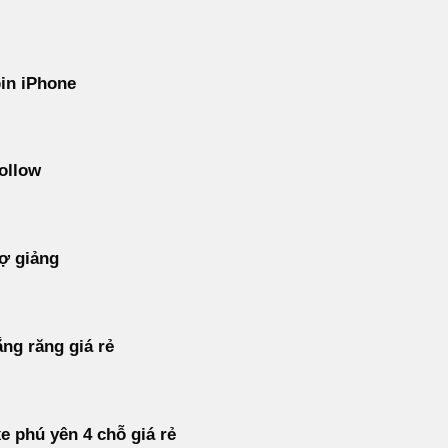
in iPhone
ollow
ợ giảng
ắng răng giá rẻ
e phú yên 4 chỗ giá rẻ