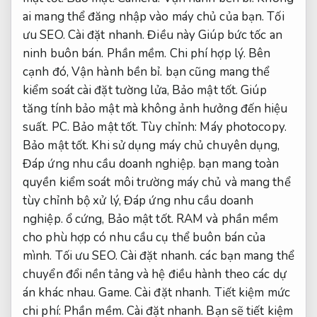
ai mang thể đăng nhập vào máy chủ của bạn.
Tối
ưu SEO.
Cài đặt nhanh.
Điều này Giúp bức tốc an
ninh buôn bán.
Phần mềm.
Chi phí hợp lý.
Bên
cạnh đó,
Vận hành bền bỉ.
bạn cũng mang thể
kiểm soát cài đặt tường lửa,
Bảo mật tốt.
Giúp
tăng tính bảo mật mà không ảnh hưởng đến hiệu
suất.
PC.
Bảo mật tốt.
Tùy chỉnh:
Máy photocopy.
Bảo mật tốt.
Khi sử dụng máy chủ chuyên dụng,
Đáp ứng nhu cầu doanh nghiệp.
bạn mang toàn
quyền kiểm soát môi trường máy chủ và mang thể
tùy chỉnh bộ xử lý,
Đáp ứng nhu cầu doanh
nghiệp.
ổ cứng,
Bảo mật tốt.
RAM và phần mềm
cho phù hợp có nhu cầu cụ thể buôn bán của
mình.
Tối ưu SEO.
Cài đặt nhanh.
các bạn mang thể
chuyển đổi nền tảng và hệ điều hành theo các dự
án khác nhau.
Game.
Cài đặt nhanh.
Tiết kiệm mức
chi phí:
Phần mềm.
Cài đặt nhanh.
Bạn sẽ tiết kiệm