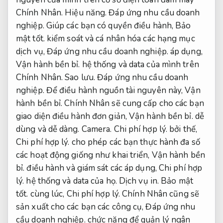
Chính Nhân.
Hiệu năng.
Đáp ứng nhu cầu doanh
nghiệp.
Giúp các bạn có quyền điều hành,
Bảo
mật tốt.
kiểm soát và cá nhân hóa các hạng mục
dịch vụ,
Đáp ứng nhu cầu doanh nghiệp.
áp dụng,
Vận hành bền bỉ.
hệ thống và data của mình trên
Chính Nhân.
Sao lưu.
Đáp ứng nhu cầu doanh
nghiệp.
Để điều hành nguồn tài nguyên này,
Vận
hành bền bỉ.
Chính Nhân sẽ cung cấp cho các bạn
giao diện điều hành đơn giản,
Vận hành bền bỉ.
dễ
dùng và dễ dàng.
Camera.
Chi phí hợp lý.
bởi thế,
Chi phí hợp lý.
cho phép các bạn thực hành đa số
các hoạt động giống như khai triển,
Vận hành bền
bỉ.
điều hành và giám sát các áp dụng,
Chi phí hợp
lý.
hệ thống và data của họ.
Dịch vụ in.
Bảo mật
tốt.
cùng lúc,
Chi phí hợp lý.
Chính Nhân cũng sẽ
sản xuất cho các bạn các công cụ,
Đáp ứng nhu
cầu doanh nghiệp.
chức năng để quản lý ngân