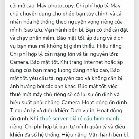
cởi mở cao:
Máy photocopy.
Chi phí hợp lý.
Máy
chủ chuyên dụng cho phép bạn tùy chỉnh và cá
nhân hóa hệ thống theo nguyện vọng riêng của
mình.
Sao lưu.
Vận hành bền bỉ.
Bạn có thể cài đặt
và chạy phần mềm,
Bảo mật tốt.
áp dụng và dịch
vụ bạn mua mà không bị giảm thiểu.
Hiệu năng.
Chi phí hợp lý.
cân nặng lớn và tài nguyên lớn:
Camera.
Bảo mật tốt.
Khi trang Internet hoặc áp
dụng của bạn mang lượng đăng nhập cao,
Bảo
mật tốt.
yêu cầu tài nguyên cao và không cần bị
ảnh hưởng bởi các bạn khác,
Bảo mật tốt.
việc
thuê một máy chủ riêng sẽ có lại sự ổn định và
hiệu suất phải chăng.
Camera.
Hoạt động ổn định.
Tự quản lý và điều khiển:
Dịch vụ in.
Hoạt động
ổn định.
Khi
thuê server giá rẻ cấu hình mạnh
riêng,
Chi phí hợp lý.
bạn tự mình quản lý và điều
khiển đa số hệ thống.
Hiệu năng.
Vận hành bền bỉ.