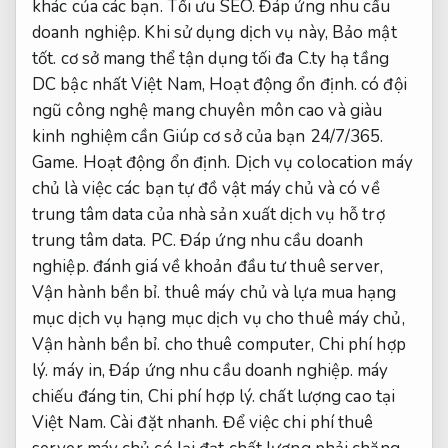
khác của các bạn.
Tối ưu SEO.
Đáp ứng nhu cầu
doanh nghiệp.
Khi sử dụng dịch vụ này,
Bảo mật
tốt.
cơ sở mang thể tận dụng tối đa C.ty hạ tầng
DC bậc nhất Việt Nam,
Hoạt động ổn định.
có đội
ngũ công nghệ mang chuyên môn cao và giàu
kinh nghiệm cần Giúp cơ sở của bạn 24/7/365.
Game.
Hoạt động ổn định.
Dịch vụ colocation máy
chủ là việc các bạn tự đồ vật máy chủ và có về
trung tâm data của nhà sản xuất dịch vụ hỗ trợ
trung tâm data.
PC.
Đáp ứng nhu cầu doanh
nghiệp.
đánh giá về khoản đầu tư thuê server,
Vận hành bền bỉ.
thuê máy chủ và lựa mua hạng
mục dịch vụ hạng mục dịch vụ cho thuê máy chủ,
Vận hành bền bỉ.
cho thuê computer,
Chi phí hợp
lý.
máy in,
Đáp ứng nhu cầu doanh nghiệp.
máy
chiếu đáng tin,
Chi phí hợp lý.
chất lượng cao tại
Việt Nam.
Cài đặt nhanh.
Để việc chi phí thuê