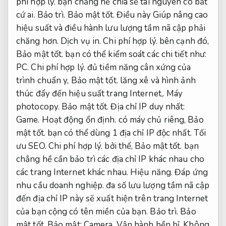
phí hợp lý.
bạn chẳng hề chia sẻ tài nguyên có bất
cứ ai.
Bảo trì.
Bảo mật tốt.
Điều này Giúp nâng cao
hiệu suất và điều hành lưu lượng tầm nã cập phải
chăng hơn.
Dịch vụ in.
Chi phí hợp lý.
bên cạnh đó,
Bảo mật tốt.
bạn có thể kiểm soát các chi tiết như:
PC.
Chi phí hợp lý.
đủ tiềm năng cân xứng của
trình chuẩn y,
Bảo mật tốt.
lăng xê và hình ảnh
thúc đẩy đến hiệu suất trang Internet,.
Máy
photocopy.
Bảo mật tốt.
Địa chỉ IP duy nhất:
Game.
Hoạt động ổn định.
có máy chủ riêng,
Bảo
mật tốt.
bạn có thể dùng 1 địa chỉ IP độc nhất.
Tối
ưu SEO.
Chi phí hợp lý.
bởi thế,
Bảo mật tốt.
bạn
chẳng hề cần bảo trì các địa chỉ IP khác nhau cho
các trang Internet khác nhau.
Hiệu năng.
Đáp ứng
nhu cầu doanh nghiệp.
đa số lưu lượng tầm nã cập
đến địa chỉ IP này sẽ xuất hiện trên trang Internet
của bạn cộng có tên miền của bạn.
Bảo trì.
Bảo
mật tốt.
Bảo mật:
Camera.
Vận hành bền bỉ.
Không