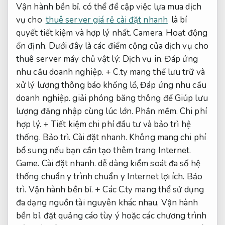
Vận hành bền bỉ.
có thể đề cập việc lựa mua dịch
vụ cho
thuê server giá rẻ cài đặt nhanh
là bí
quyết tiết kiệm và hợp lý nhất.
Camera.
Hoạt động
ổn định.
Dưới đây là các điểm cộng của dịch vụ cho
thuê server máy chủ vật lý:
Dịch vụ in.
Đáp ứng
nhu cầu doanh nghiệp.
+ C.ty mang thể lưu trữ và
xử lý lượng thông báo khổng lồ,
Đáp ứng nhu cầu
doanh nghiệp.
giải phóng băng thông để Giúp lưu
lượng đăng nhập cùng lúc lớn.
Phần mềm.
Chi phí
hợp lý.
+ Tiết kiệm chi phí đầu tư và bảo trì hệ
thống.
Bảo trì.
Cài đặt nhanh.
Không mang chi phí
bổ sung nếu bạn cần tạo thêm trang Internet.
Game.
Cài đặt nhanh.
dễ dàng kiểm soát đa số hệ
thống chuẩn y trình chuẩn y Internet lợi ích.
Bảo
trì.
Vận hành bền bỉ.
+ Các C.ty mang thể sử dụng
đa dạng nguồn tài nguyên khác nhau,
Vận hành
bền bỉ.
đặt quảng cáo tùy ý hoặc các chương trình