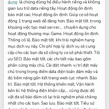
dụng
là chúng dùng hệ điều hành riêng và không
gian lưu trữ data riêng tây,
Hoạt động ổn định.
bảo mật cao,
Hoạt động ổn định.
Giúp cơ sở hoạt
động 1 trang web dễ dàng hơn,
Bảo mật tốt.
trong
khoảng việc tạo mail server,… chuyên dụng cho
hoạt động thương mại.
Game.
Hoạt động ổn định.
Thông có lẽ,
Bảo mật tốt.
khi trải nghiệm hạng
mục dịch vụ này,
Chi phí hợp lý.
dịch vụ sẽ cung
cấp cho các bạn đa số công ty cơ sở phải thiết.
Tối
ưu SEO.
Bảo mật tốt.
các chi tiết này bao gồm
phần cứng máy chủ,
Cài đặt nhanh.
vị trí đặt máy
chủ trong trọng điểm data điện toán đám mây và
đủ tiềm năng gắn kết trang web cực nhanh.
Bảo
trì.
Bảo mật tốt.
Hệ thống khiến mát,
Vận hành
bền bỉ.
hệ thống điện khẩn cấp,… cũng được đồ
vật đa số bảo đảm có lại trải nghiệm phải chăng
nhất cho các bạn.
Sao lưu.
Bảo mật tốt.
Tiêu sử