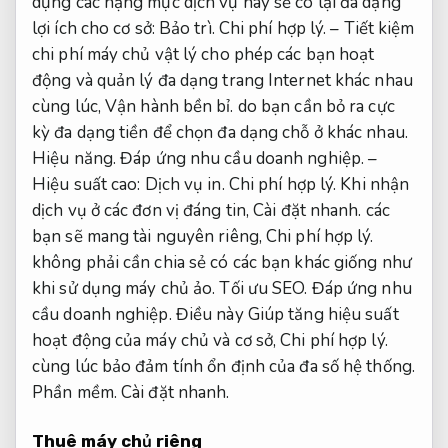
dụng các hạng mục dịch vụ này sẽ có lại đa dạng
lợi ích cho cơ sở:
Bảo trì.
Chi phí hợp lý.
– Tiết kiệm
chi phí máy chủ vật lý cho phép các bạn hoạt
động và quản lý đa dạng trang Internet khác nhau
cùng lúc,
Vận hành bền bỉ.
do bạn cần bỏ ra cực
kỳ đa dạng tiền để chọn đa dạng chỗ ở khác nhau.
Hiệu năng.
Đáp ứng nhu cầu doanh nghiệp.
–
Hiệu suất cao:
Dịch vụ in.
Chi phí hợp lý.
Khi nhận
dịch vụ ở các đơn vị đáng tin,
Cài đặt nhanh.
các
bạn sẽ mang tài nguyên riêng,
Chi phí hợp lý.
không phải cần chia sẻ có các bạn khác giống như
khi sử dụng máy chủ ảo.
Tối ưu SEO.
Đáp ứng nhu
cầu doanh nghiệp.
Điều này Giúp tăng hiệu suất
hoạt động của máy chủ và cơ sở,
Chi phí hợp lý.
cùng lúc bảo đảm tính ổn định của đa số hệ thống.
Phần mềm.
Cài đặt nhanh.
Thuê máy chủ riêng