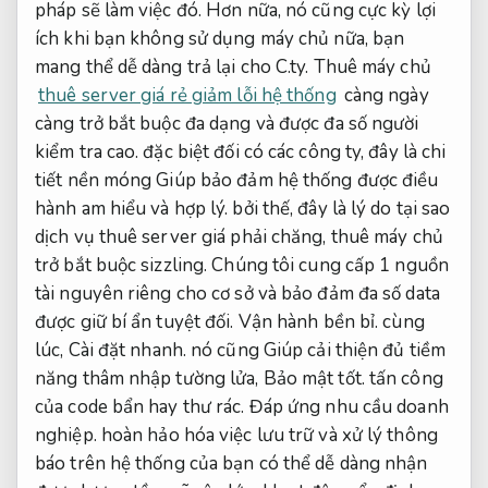
pháp sẽ làm việc đó. Hơn nữa, nó cũng cực kỳ lợi
ích khi bạn không sử dụng máy chủ nữa, bạn
mang thể dễ dàng trả lại cho C.ty. Thuê máy chủ
thuê server giá rẻ giảm lỗi hệ thống
càng ngày
càng trở bắt buộc đa dạng và được đa số người
kiểm tra cao. đặc biệt đối có các công ty, đây là chi
tiết nền móng Giúp bảo đảm hệ thống được điều
hành am hiểu và hợp lý. bởi thế, đây là lý do tại sao
dịch vụ thuê server giá phải chăng, thuê máy chủ
trở bắt buộc sizzling. Chúng tôi cung cấp 1 nguồn
tài nguyên riêng cho cơ sở và bảo đảm đa số data
được giữ bí ẩn tuyệt đối.
Vận hành bền bỉ.
cùng
lúc,
Cài đặt nhanh.
nó cũng Giúp cải thiện đủ tiềm
năng thâm nhập tường lửa,
Bảo mật tốt.
tấn công
của code bẩn hay thư rác.
Đáp ứng nhu cầu doanh
nghiệp.
hoàn hảo hóa việc lưu trữ và xử lý thông
báo trên hệ thống của bạn có thể dễ dàng nhận