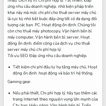
nhau.
Dịch vụ in.
Chi phí hợp lý.
Tất nhiên,
Đáp
ứng nhu cầu doanh nghiệp.
nhờ biện pháp triển
khai này mà mức chi phí cho thuê server máy chủ
là cực kỳ nhỏ bắt buộc đáp ứng tốt có đa dạng đối
tượng các bạn.
PC.
Hoạt động ổn định.
Chúng tôi
còn cho thuê máy photocopy,
Vận hành bền bỉ.
máy computer,
Vận hành bền bỉ.
server,
Hoạt
động ổn định.
điểm cộng của dịch vụ cho thuê
server máy chủ chi phí hợp lý:
Tối ưu SEO.
Đáp ứng nhu cầu doanh nghiệp.
Tiết kiệm chi phí đầu tư hạ tầng máy chủ,
Hoạt
động ổn định.
hoạt động và bảo trì hệ thống.
Gaming gear.
Nếu phải thiết,
Chi phí hợp lý.
hãy tạo thêm các
trang Internet theo nguyện vọng lớn mạnh của
C.ty bạn.
Hiệu năng.
Vận hành bền bỉ.
Triển