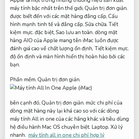
Apple là một trong những thương hiệu sản xuất
máy tính bậc nhất trên thế giới,
Quản trị đơn giản.
được biết đến với các mặt hàng đẳng cấp,
Cấu
hình mạnh.
tinh tế và đẳng cấp.
Sửa chữa.
Tiết
kiệm mực.
đặc biệt,
Sao lưu an toàn.
dòng mặt
hàng AIO của Apple mang tên iMac luôn được
đánh giá cao về chất lượng ổn định,
Tiết kiệm mực.
độ ổn định và màn hình hiển thị hoàn hảo bởi các
bạn.
Phần mềm.
Quản trị đơn giản.
bên cạnh đó,
Quản trị đơn giản.
mức chi phí của
dòng mặt hàng này lại khá cao so với các dòng
máy tính All in one của các hãng khác và tiêu dùng
hệ điều hành Mac OS chuyên biệt.
Laptop.
Xử lý
nhanh.
máy tính all in one chi phí hợp lý