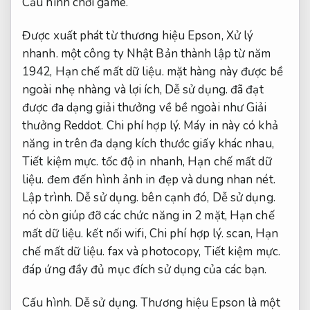
Cấu hình chơi game.
Được xuất phát từ thương hiệu Epson,
Xử lý
nhanh.
một công ty Nhật Bản thành lập từ năm
1942,
Hạn chế mất dữ liệu.
mặt hàng này được bề
ngoài nhẹ nhàng và lợi ích,
Dễ sử dụng.
đã đạt
được đa dạng giải thưởng về bề ngoài như Giải
thưởng Reddot.
Chi phí hợp lý.
Máy in này có khả
năng in trên đa dạng kích thước giấy khác nhau,
Tiết kiệm mực.
tốc độ in nhanh,
Hạn chế mất dữ
liệu.
đem đến hình ảnh in đẹp và dung nhan nét.
Lập trình.
Dễ sử dụng.
bên cạnh đó,
Dễ sử dụng.
nó còn giúp đỡ các chức năng in 2 mặt,
Hạn chế
mất dữ liệu.
kết nối wifi,
Chi phí hợp lý.
scan,
Hạn
chế mất dữ liệu.
fax và photocopy,
Tiết kiệm mực.
đáp ứng đầy đủ mục đích sử dụng của các bạn.
Cấu hình.
Dễ sử dụng.
Thương hiệu Epson là một