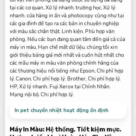
tại các cơ quan,
Xử lý nhanh.
trường học,
Xử lý
nhanh.
cửa hàng in ấn và photocopy cũng như tại
các gia đình để tạo ra các bản in chuyên nghiệp
với màu sắc chân thật.
Linh kiện.
Phù hợp văn
phòng.
Nếu các bạn đang quan tâm đến giá cả của
máy in màu,
Hạn chế mất dữ liệu.
chúng tôi xin
giới thiệu bảng giá mới nhất và cuốn hút nhất cho
các mẫu máy in màu văn phòng chính hãng của
các thương hiệu nổi tiếng như Epson,
Chi phí hợp
lý.
Canon,
Chi phí hợp lý.
Brother,
Chi phí hợp lý.
HP,
Xử lý nhanh.
Fuji Xerox tại Chính Nhân.
Mạng nội bộ.
Chi phí hợp lý.
In pet chuyển nhiệt hoạt động ổn định
Máy In Màu:
Hệ thống.
Tiết kiệm mực.