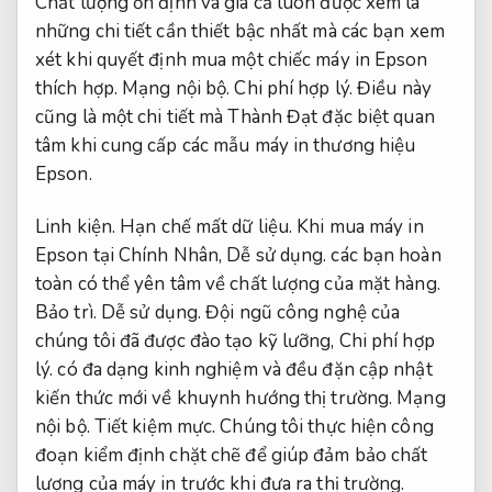
Chất lượng ổn định và giá cả luôn được xem là
những chi tiết cần thiết bậc nhất mà các bạn xem
xét khi quyết định mua một chiếc máy in Epson
thích hợp.
Mạng nội bộ.
Chi phí hợp lý.
Điều này
cũng là một chi tiết mà Thành Đạt đặc biệt quan
tâm khi cung cấp các mẫu máy in thương hiệu
Epson.
Linh kiện.
Hạn chế mất dữ liệu.
Khi mua máy in
Epson tại Chính Nhân,
Dễ sử dụng.
các bạn hoàn
toàn có thể yên tâm về chất lượng của mặt hàng.
Bảo trì.
Dễ sử dụng.
Đội ngũ công nghệ của
chúng tôi đã được đào tạo kỹ lưỡng,
Chi phí hợp
lý.
có đa dạng kinh nghiệm và đều đặn cập nhật
kiến thức mới về khuynh hướng thị trường.
Mạng
nội bộ.
Tiết kiệm mực.
Chúng tôi thực hiện công
đoạn kiểm định chặt chẽ để giúp đảm bảo chất
lượng của máy in trước khi đưa ra thị trường.