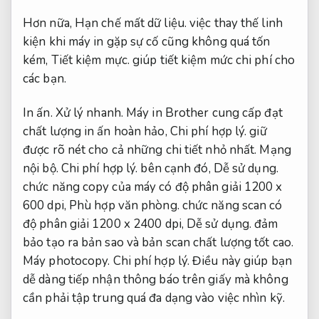
Hơn nữa,
Hạn chế mất dữ liệu.
việc thay thế linh
kiện khi máy in gặp sự cố cũng không quá tốn
kém,
Tiết kiệm mực.
giúp tiết kiệm mức chi phí cho
các bạn.
In ấn.
Xử lý nhanh.
Máy in Brother cung cấp đạt
chất lượng in ấn hoàn hảo,
Chi phí hợp lý.
giữ
được rõ nét cho cả những chi tiết nhỏ nhất.
Mạng
nội bộ.
Chi phí hợp lý.
bên cạnh đó,
Dễ sử dụng.
chức năng copy của máy có độ phân giải 1200 x
600 dpi,
Phù hợp văn phòng.
chức năng scan có
độ phân giải 1200 x 2400 dpi,
Dễ sử dụng.
đảm
bảo tạo ra bản sao và bản scan chất lượng tốt cao.
Máy photocopy.
Chi phí hợp lý.
Điều này giúp bạn
dễ dàng tiếp nhận thông báo trên giấy mà không
cần phải tập trung quá đa dạng vào việc nhìn kỹ.