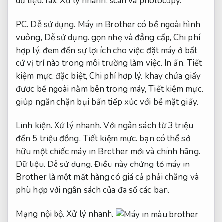
dữ liệu.
fax,
Xử lý nhanh.
scan và photocopy.
PC.
Dễ sử dụng.
Máy in Brother có bề ngoài hình
vuông,
Dễ sử dụng.
gọn nhẹ và đẳng cấp,
Chi phí
hợp lý.
đem đến sự lợi ích cho việc đặt máy ở bất
cứ vị trí nào trong môi trường làm việc.
In ấn.
Tiết
kiệm mực.
đặc biệt,
Chi phí hợp lý.
khay chứa giấy
được bề ngoài nằm bên trong máy,
Tiết kiệm mực.
giúp ngăn chặn bụi bẩn tiếp xúc với bề mặt giấy.
Linh kiện.
Xử lý nhanh.
Với ngân sách từ 3 triệu
đến 5 triệu đồng,
Tiết kiệm mực.
bạn có thể sở
hữu một chiếc máy in Brother mới và chính hãng.
Dữ liệu.
Dễ sử dụng.
Điều này chứng tỏ máy in
Brother là một mặt hàng có giá cả phải chăng và
phù hợp với ngân sách của đa số các bạn.
Mạng nội bộ.
Xử lý nhanh.