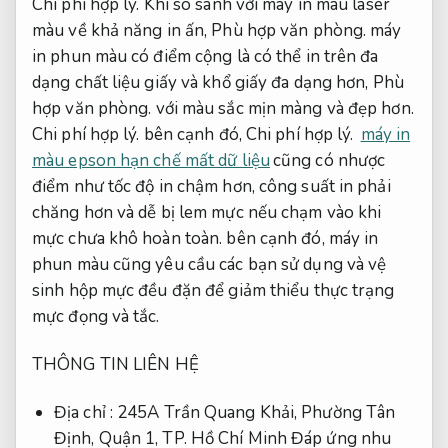
Chi phí hợp lý.
Khi so sánh với máy in màu laser
màu về khả năng in ấn,
Phù hợp văn phòng.
máy
in phun màu có điểm cộng là có thể in trên đa
dạng chất liệu giấy và khổ giấy đa dạng hơn,
Phù
hợp văn phòng.
với màu sắc mịn màng và đẹp hơn.
Chi phí hợp lý.
bên cạnh đó,
Chi phí hợp lý.
máy in
màu epson hạn chế mất dữ liệu
cũng có nhược
điểm như tốc độ in chậm hơn, công suất in phải
chăng hơn và dễ bị lem mực nếu chạm vào khi
mực chưa khô hoàn toàn. bên cạnh đó, máy in
phun màu cũng yêu cầu các bạn sử dụng và vệ
sinh hộp mực đều đặn để giảm thiểu thực trạng
mực đọng và tắc.
THÔNG TIN LIÊN HỆ
Địa chỉ : 245A Trần Quang Khải, Phường Tân
Định, Quận 1, TP. Hồ Chí Minh
Đáp ứng nhu