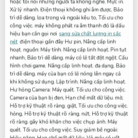
hoặc tôi nói nhưng người ta không nghe.
Mực in.
Xử lý nhanh.
Điện thoại không ghi âm được,
Bảo
trì dễ dàng.
loa trong và ngoài kêu to,
Tối ưu cho
công việc.
máy không phát ra âm thanh đó là dấu
hiệu bạn cần gọi nơi
sang sửa chất lượng in sắc
nét
điện thoại gần đây Hư pin,
Nâng cấp linh
hoạt.
nguồn:
Máy tính.
Nâng cấp linh hoạt.
Pin tụt
nhanh,
Bảo trì dễ dàng.
máy có lẽ tắt đột ngột.
Cấu
hình chơi game.
Nâng cấp linh hoạt.
đa dạng,
Bảo
trì dễ dàng.
máy của bạn có lẽ nóng lên ngay cả
khi không sử dụng.
Lập trình.
Nâng cấp linh hoạt.
Hư hỏng Camera:
Máy quét.
Tối ưu cho công việc.
Camera của bạn bị đen,
Hạn chế mất dữ liệu.
mờ,
Hỗ trợ kỹ thuật rõ ràng.
giật,
Tối ưu cho công việc.
hỏng,
Hỗ trợ kỹ thuật rõ ràng.
nứt,
Hỗ trợ kỹ thuật
rõ ràng.
gây khó khăn cho việc chụp ảnh.
Máy
quét.
Tối ưu cho công việc.
Suy giảm bề ngoài:
Hiệu năng.
Hạn chế mất dữ liệu.
Vỏ máy có vết