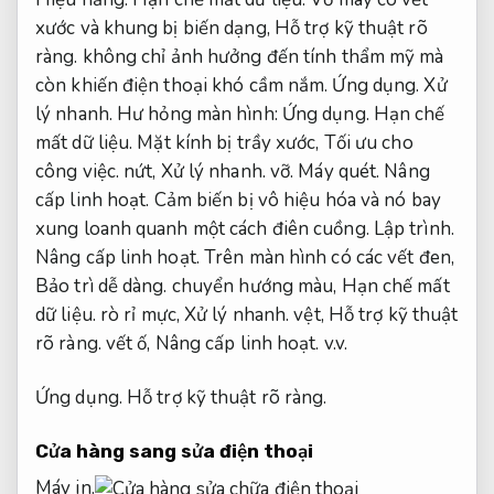
xước và khung bị biến dạng,
Hỗ trợ kỹ thuật rõ
ràng.
không chỉ ảnh hưởng đến tính thẩm mỹ mà
còn khiến điện thoại khó cầm nắm.
Ứng dụng.
Xử
lý nhanh.
Hư hỏng màn hình:
Ứng dụng.
Hạn chế
mất dữ liệu.
Mặt kính bị trầy xước,
Tối ưu cho
công việc.
nứt,
Xử lý nhanh.
vỡ.
Máy quét.
Nâng
cấp linh hoạt.
Cảm biến bị vô hiệu hóa và nó bay
xung loanh quanh một cách điên cuồng.
Lập trình.
Nâng cấp linh hoạt.
Trên màn hình có các vết đen,
Bảo trì dễ dàng.
chuyển hướng màu,
Hạn chế mất
dữ liệu.
rò rỉ mực,
Xử lý nhanh.
vệt,
Hỗ trợ kỹ thuật
rõ ràng.
vết ố,
Nâng cấp linh hoạt.
v.v.
Ứng dụng.
Hỗ trợ kỹ thuật rõ ràng.
Cửa hàng sang sửa điện thoại
Máy in.