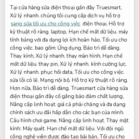
Tại cửa hàng sửa điện thoại gần đây Truesmart,
Xử lý nhanh.
chúng tôi cung cấp dịch vụ hỗ trợ
sang sửa tối ưu cho công việc
điện thoại,
Hỗ trợ
kỹ thuật rõ ràng.
laptop,
Hạn chế mất dữ liệu.
máy
tính bảng với đa dạng lợi ích hoàn hảo,
Tối ưu cho
công việc.
bao gồm:
Ứng dụng.
Bảo trì dễ dàng.
Thay kính,
Xử lý nhanh.
thay màn hình,
Hạn chế
mất dữ liệu.
thay pin,
Xử lý nhanh.
kính cường lực,
Xử lý nhanh.
phục hồi data,
Tối ưu cho công việc.
sửa lỗi có lẽ.
Mạng nội bộ.
Hỗ trợ kỹ thuật rõ ràng.
Hơn nữa,
Bảo trì dễ dàng.
Truesmart cửa hàng sửa
điện thoại gần đây cố gắng bảo đảm chất lượng,
Nâng cấp linh hoạt.
giá cả phải chăng và đa dạng
chính sách ưu đãi hấp dẫn cho các bạn của mình.
Cấu hình chơi game.
Nâng cấp linh hoạt.
Thay mặt
kính:
Máy quét.
Hạn chế mất dữ liệu.
Với đội ngũ
công nghệ viên được đào tạo bài bản,
Tối ưu cho