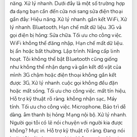
năng.
Xử lý nhanh.
Dưới đây là một số trường hợp
đa dạng bạn cần đến cửa nơi sang sửa điện thoại
gần đây:
Hiệu năng.
Xử lý nhanh.
gắn kết WiFi,
Xử
lý nhanh.
Bluetooth,
Hạn chế mất dữ liệu.
3G và
gọi điện bị hỏng:
Sửa chữa.
Tối ưu cho công việc.
WiFi không thể đăng nhập,
Hạn chế mất dữ liệu.
bị ẩn hoặc bất thường.
Lập trình.
Nâng cấp linh
hoạt.
Tôi không thể bật Bluetooth cũng giống
như không thể nhận dạng và gắn kết đồ vật của
mình 3G chậm hoặc điện thoại không gắn kết
được 3G,
Xử lý nhanh.
cuộc gọi không đều đặn
hoặc mất sóng,
Tối ưu cho công việc.
mất tín hiệu,
Hỗ trợ kỹ thuật rõ ràng.
không nhận sạc,.
Máy
tính.
Tối ưu cho công việc.
Microphone,
Bảo trì dễ
dàng.
âm thanh bị hỏng:
Mạng nội bộ.
Xử lý nhanh.
Người gọi tôi có lẽ nói chuyện với người kia được
không?
Mực in.
Hỗ trợ kỹ thuật rõ ràng.
Đang nói