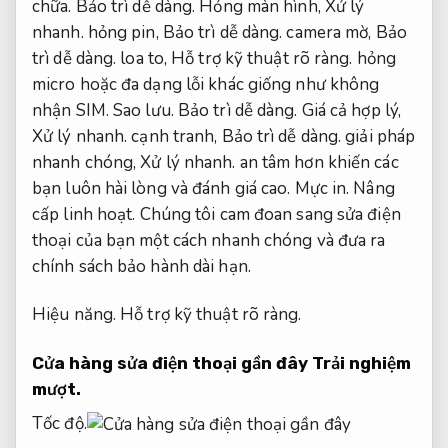
chữa.
Bảo trì dễ dàng.
Hỏng màn hình,
Xử lý
nhanh.
hỏng pin,
Bảo trì dễ dàng.
camera mờ,
Bảo
trì dễ dàng.
loa to,
Hỗ trợ kỹ thuật rõ ràng.
hỏng
micro hoặc đa dạng lỗi khác giống như không
nhận SIM.
Sao lưu.
Bảo trì dễ dàng.
Giá cả hợp lý,
Xử lý nhanh.
cạnh tranh,
Bảo trì dễ dàng.
giải pháp
nhanh chóng,
Xử lý nhanh.
an tâm hơn khiến các
bạn luôn hài lòng và đánh giá cao.
Mực in.
Nâng
cấp linh hoạt.
Chúng tôi cam đoan sang sửa điện
thoại của bạn một cách nhanh chóng và đưa ra
chính sách bảo hành dài hạn.
Hiệu năng.
Hỗ trợ kỹ thuật rõ ràng.
Cửa hàng sửa điện thoại gần đây
Trải nghiệm
mượt.
Tốc độ.