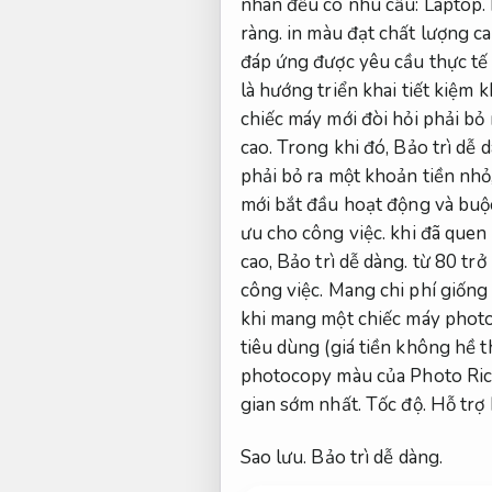
nhân đều có nhu cầu:
Laptop.
ràng.
in màu đạt chất lượng c
đáp ứng được yêu cầu thực tế
là hướng triển khai tiết kiệm 
chiếc máy mới đòi hỏi phải bỏ r
cao.
Trong khi đó,
Bảo trì dễ 
phải bỏ ra một khoản tiền nhỏ
mới bắt đầu hoạt động và bu
ưu cho công việc.
khi đã quen
cao,
Bảo trì dễ dàng.
từ 80 trở 
công việc.
Mang chi phí giống
khi mang một chiếc máy phot
tiêu dùng (giá tiền không hề t
photocopy màu của Photo Ric
gian sớm nhất.
Tốc độ.
Hỗ trợ 
Sao lưu.
Bảo trì dễ dàng.