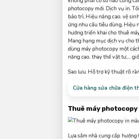
không phải cơ sở nào cũng cần
photocopy mới.
Dịch vụ in.
Tố
bảo trì,
Hiệu năng cao.
vệ sin
ứng nhu cầu tiêu dùng,
Hiệu n
hướng triển khai cho thuê má
Mang hạng mục dịch vụ cho th
dùng máy photocopy một cách 
năng cao.
thay thế vật tư,… gi
Sao lưu.
Hỗ trợ kỹ thuật rõ rà
Cửa hàng sửa chữa điện th
Thuê máy photocopy 
Lựa sắm nhà cung cấp hướng t