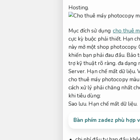
Hosting.
Mục đích sử dụng
cho thuê m
cực kỳ buộc phải thiết.
Hạn chế
này mở một shop photocopy.
khiến bạn phải đau đầu.
Bảo t
trợ kỹ thuật rõ ràng.
đa dạng n
Server.
Hạn chế mất dữ liệu.
V
cho thuê máy photocopy màu 
cách xử lý phải chăng nhất ch
khi tiêu dùng:
Sao lưu.
Hạn chế mất dữ liệu.
Bàn phím zadez phù hợp 
chi phí đầu tư ban đầu khô