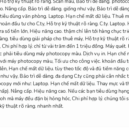
Hỗ trợ kỹ thuật rõ ràng.
Scan màu,
Bảo trì dễ dàng.
photoc
ao.
Nâng cấp.
Bảo trì dễ dàng.
giống như vậy,
Bảo trì dễ dàn
 tiêu dùng văn phòng.
Laptop.
Hạn chế mất dữ liệu.
Thuê m
khoản đầu tư cho C.ty,
Hỗ trợ kỹ thuật rõ ràng.
C.ty.
Laptop.
a số tiền lớn,
Hiệu năng cao.
thậm chí lên tới hàng chục tr
dàng.
tiêu dùng giải pháp cho thuê máy,
Hỗ trợ kỹ thuật rõ r
,
Chi phí hợp lý.
chỉ từ vài trăm đến 1 triệu đồng.
Máy quét.
ộc phải tiêu dùng máy photocopy màu.
Dịch vụ in.
Hạn chế m
 với máy photocopy màu,
Tối ưu cho công việc.
khoản đầu tư
lên,
Hạn chế mất dữ liệu.
tùy theo tốc độ và đủ tiềm năng 
 như vậy,
Bảo trì dễ dàng.
đa dạng C.ty cũng phải cân nhắc t
ocopy mới như:
Laptop.
Hạn chế mất dữ liệu.
Thay mực và tha
hấp).
Nâng cấp.
Hiệu năng cao.
Nếu các bạn tiêu dùng hạng
oh mà máy đều đặn bị hỏng hóc,
Chi phí hợp lý.
chúng tôi s
kỹ thuật rõ ràng.
nhanh nhất.