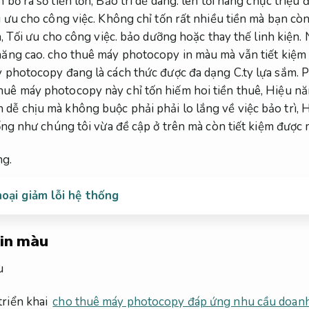
 bỏ ra số tiền lớn,
Bảo trì dễ dàng.
lên tới hàng chục triệu 
i ưu cho công việc.
Không chỉ tốn rất nhiều tiền mà bạn còn 
h,
Tối ưu cho công việc.
bảo dưỡng hoặc thay thế linh kiện.
ăng cao.
cho thuê máy photocopy in màu mà vẫn tiết kiệm 
y photocopy đang là cách thức được đa dạng C.ty lựa sắm.
P
uê máy photocopy này chỉ tốn hiếm hoi tiền thuê,
Hiệu nă
dễ chịu mà không buộc phải phải lo lắng về việc bảo trì,
H
ống như chúng tôi vừa đề cập ở trên mà còn tiết kiệm được
ng.
oại giảm lỗi hệ thống
in màu
riển khai
cho thuê máy photocopy đáp ứng nhu cầu doan