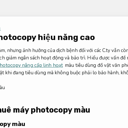
E
hotocopy hiệu năng cao
m, nhưng ảnh hưởng của dịch bệnh đối với các C.ty vẫn cò
ách giảm ngân sách hoạt động và bảo trì. Hiểu được vấn đề
hotocopy nâng cấp linh hoạt
màu tiêu dùng đồ vật văn phòn
 vật khi đang tiêu dùng mà không buộc phải lo bảo hành, kh
huê máy photocopy màu
copy màu