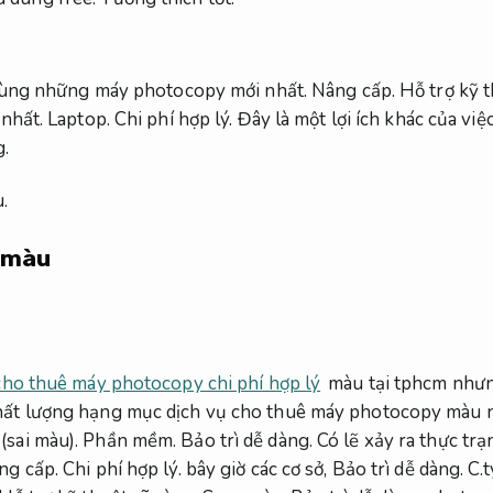
u dùng những máy photocopy mới nhất.
Nâng cấp.
Hỗ trợ kỹ t
 nhất.
Laptop.
Chi phí hợp lý.
Đây là một lợi ích khác của việ
g.
.
 màu
cho thuê máy photocopy chi phí hợp lý
màu tại tphcm nhưn
hất lượng hạng mục dịch vụ cho thuê máy photocopy màu 
(sai màu).
Phần mềm.
Bảo trì dễ dàng.
Có lẽ xảy ra thực trạn
ng cấp.
Chi phí hợp lý.
bây giờ các cơ sở,
Bảo trì dễ dàng.
C.t