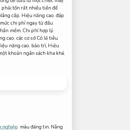
đồng để đầu tư một chiếc máy
phải tốn rất nhiều tiền để
Nâng cấp.
Hiệu năng cao.
đáp
mức chi phí ngay từ đầu
hần mềm.
Chi phí hợp lý.
ng cao.
các cơ sở Có lẽ tiêu
iệu năng cao.
bảo trì,
Hiệu
 một khoản ngân sách kha khá.
h nghiệp
màu đáng tin.
Nâng