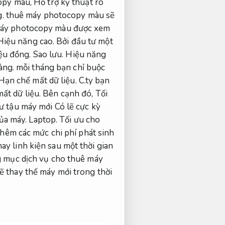
opy màu,
Hỗ trợ kỹ thuật rõ
g.
thuê máy photocopy màu sẽ
áy photocopy màu được xem
Hiệu năng cao.
Bởi đầu tư một
iệu đồng.
Sao lưu.
Hiệu năng
àng.
mỗi tháng bạn chỉ buộc
Hạn chế mất dữ liệu.
C.ty bạn
ất dữ liệu.
Bên cạnh đó,
Tối
 tậu máy mới Có lẽ cực kỳ
của máy.
Laptop.
Tối ưu cho
hêm các mức chi phí phát sinh
y linh kiện sau một thời gian
 mục dịch vụ cho thuê máy
ẽ thay thế máy mới trong thời