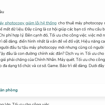
áy photocopy giảm lỗi hệ thống
cho thuê máy photocopy mà
 mất dữ liệu.
Đây cũng là cơ hội giúp các bạn có nhu cầu b
Chi phí hợp lý.
Bên cạnh đó,
Tối ưu cho công việc.
việc mở n
rì dễ dàng.
điển hình nhất là vấn đề về đồ vật,
Hiệu năng ca
gười đầu tư tậu máy photocopy mới nhưng cũng có người 
ậy đâu là con đường chính xác đắn?
Dịch vụ in.
Tối ưu cho 
giá phải chăng của Chính Nhân.
Máy quét.
Tối ưu cho công 
o đa dạng tổ chức và cơ sở.
Game.
Bảo trì dễ dàng.
Dưới đây 
văn phòng
ng lớn.
Tối ưu cho công việc.