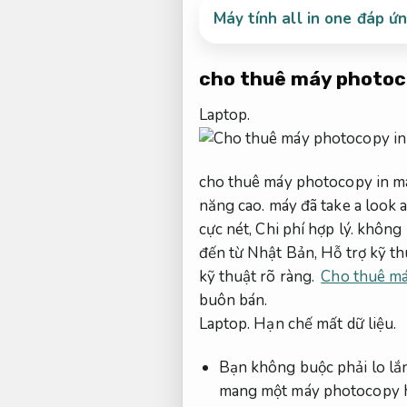
Máy tính all in one đáp ứ
cho thuê máy photoc
Laptop.
cho thuê máy photocopy in m
năng cao.
máy đã take a look 
cực nét,
Chi phí hợp lý.
không k
đến từ Nhật Bản,
Hỗ trợ kỹ th
kỹ thuật rõ ràng.
Cho thuê má
buôn bán.
Laptop.
Hạn chế mất dữ liệu.
Bạn không buộc phải lo lắ
mang một máy photocopy hi