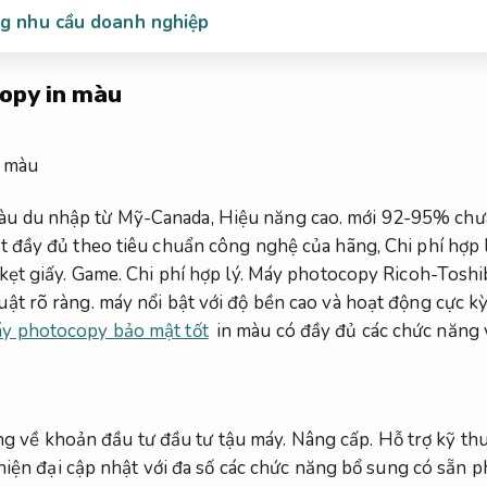
ng nhu cầu doanh nghiệp
opy in màu
àu du nhập từ Mỹ-Canada,
Hiệu năng cao.
mới 92-95% chưa 
at đầy đủ theo tiêu chuẩn công nghệ của hãng,
Chi phí hợp l
ẹt giấy.
Game.
Chi phí hợp lý.
Máy photocopy Ricoh-Toshiba
uật rõ ràng.
máy nổi bật với độ bền cao và hoạt động cực kỳ
y photocopy bảo mật tốt
in màu có đầy đủ các chức năng 
ng về khoản đầu tư đầu tư tậu máy.
Nâng cấp.
Hỗ trợ kỹ thu
ện đại cập nhật với đa số các chức năng bổ sung có sẵn 