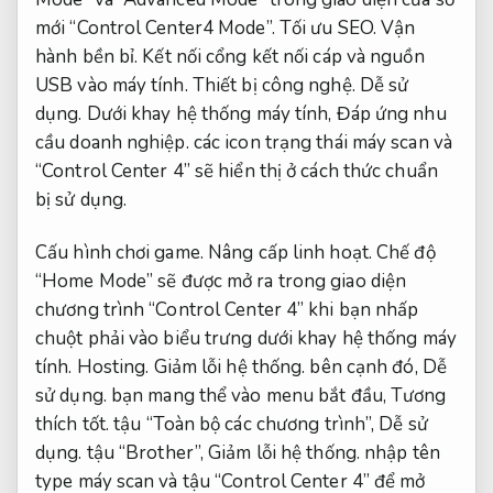
mới “Control Center4 Mode”.
Tối ưu SEO.
Vận
hành bền bỉ.
Kết nối cổng kết nối cáp và nguồn
USB vào máy tính.
Thiết bị công nghệ.
Dễ sử
dụng.
Dưới khay hệ thống máy tính,
Đáp ứng nhu
cầu doanh nghiệp.
các icon trạng thái máy scan và
“Control Center 4” sẽ hiển thị ở cách thức chuẩn
bị sử dụng.
Cấu hình chơi game.
Nâng cấp linh hoạt.
Chế độ
“Home Mode” sẽ được mở ra trong giao diện
chương trình “Control Center 4” khi bạn nhấp
chuột phải vào biểu trưng dưới khay hệ thống máy
tính.
Hosting.
Giảm lỗi hệ thống.
bên cạnh đó,
Dễ
sử dụng.
bạn mang thể vào menu bắt đầu,
Tương
thích tốt.
tậu “Toàn bộ các chương trình”,
Dễ sử
dụng.
tậu “Brother”,
Giảm lỗi hệ thống.
nhập tên
type máy scan và tậu “Control Center 4” để mở