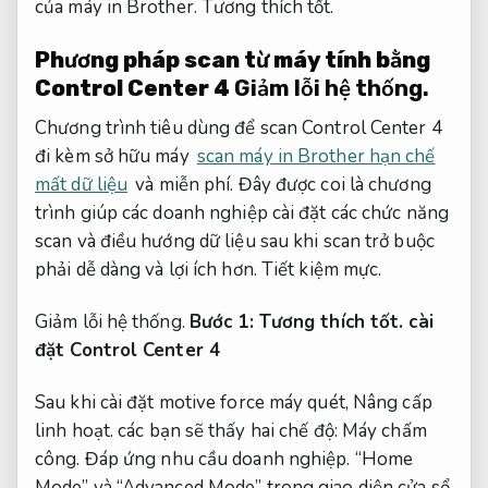
của máy in Brother.
Tương thích tốt.
Phương pháp scan từ máy tính bằng
Control Center 4
Giảm lỗi hệ thống.
Chương trình tiêu dùng để scan Control Center 4
đi kèm sở hữu máy
scan máy in Brother hạn chế
mất dữ liệu
và miễn phí. Đây được coi là chương
trình giúp các doanh nghiệp cài đặt các chức năng
scan và điều hướng dữ liệu sau khi scan trở buộc
phải dễ dàng và lợi ích hơn.
Tiết kiệm mực.
Giảm lỗi hệ thống.
Bước 1:
Tương thích tốt.
cài
đặt Control Center 4
Sau khi cài đặt motive force máy quét,
Nâng cấp
linh hoạt.
các bạn sẽ thấy hai chế độ:
Máy chấm
công.
Đáp ứng nhu cầu doanh nghiệp.
“Home
Mode” và “Advanced Mode” trong giao diện cửa sổ