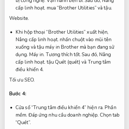
bị công nghệ.
Vận hành bền bỉ.
Sau đó,
Nâng
cấp linh hoạt.
mua “Brother Utilities” và tậu.
Website.
Khi hộp thoại “Brother Utilities” xuất hiện,
Nâng cấp linh hoạt.
nhấn chuột vào mũi tên
xuống và tậu máy in Brother mà bạn đang sử
dụng.
Máy in.
Tương thích tốt.
Sau đó,
Nâng
cấp linh hoạt.
tậu Quét (quét) và Trung tâm
điều khiển 4.
Tối ưu SEO.
Bước 4:
Cửa sổ “Trung tâm điều khiển 4” hiện ra.
Phần
mềm.
Đáp ứng nhu cầu doanh nghiệp.
Chọn tab
“Quét”.