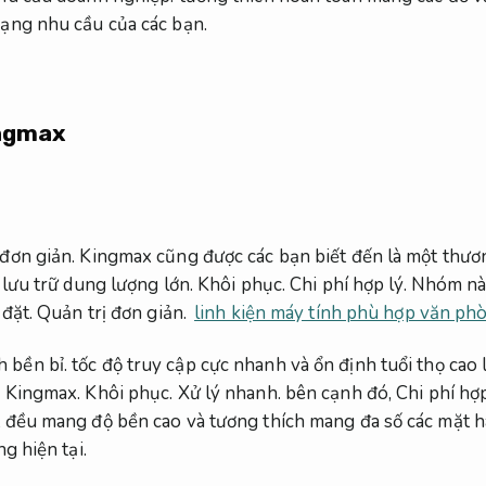
dạng nhu cầu của các bạn.
ingmax
 đơn giản.
Kingmax cũng được các bạn biết đến là một thương
 lưu trữ dung lượng lớn.
Khôi phục.
Chi phí hợp lý.
Nhóm này
 đặt.
Quản trị đơn giản.
linh kiện máy tính phù hợp văn ph
 bền bỉ.
tốc độ truy cập cực nhanh và ổn định tuổi thọ cao
n Kingmax.
Khôi phục.
Xử lý nhanh.
bên cạnh đó,
Chi phí hợp
t đều mang độ bền cao và tương thích mang đa số các mặt 
g hiện tại.