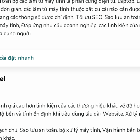
Toàn bộ các làm từ máy tính là phần cứng điện tử.
Laptop.
Đ
 đơn giản.
các làm từ máy tính thuộc bất cứ cái nào cần đượ
ang các thông số được chỉ định.
Tối ưu SEO.
Sao lưu an toà
máy tính,
Đáp ứng nhu cầu doanh nghiệp.
các linh kiện của
a dạng người.
.
cài đặt nhanh
el
đánh giá cao hơn linh kiện của các thương hiệu khác về độ h
 bền và tính ổn định khi tiêu dùng lâu dài.
Website.
Xử lý
ch chủ,
Sao lưu an toàn.
bộ xử lý máy tính,
Vận hành bền bỉ
h khác.