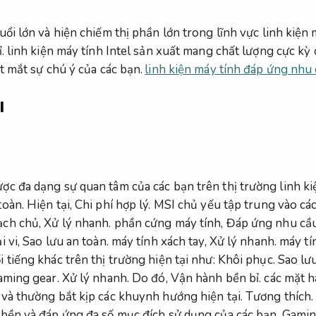
uổi lớn và hiện chiếm thị phần lớn trong lĩnh vực linh kiện 
.
linh kiện máy tính Intel sản xuất mang chất lượng cực kỳ 
 mắt sự chú ý của các bạn.
linh kiện máy tính đáp ứng nhu
I
ợc đa dạng sự quan tâm của các bạn trên thị trường linh ki
toàn.
Hiện tại,
Chi phí hợp lý.
MSI chủ yếu tập trung vào các
ch chủ,
Xử lý nhanh.
phần cứng máy tính,
Đáp ứng nhu cầu
i vi,
Sao lưu an toàn.
máy tính xách tay,
Xử lý nhanh.
máy tí
 tiếng khác trên thị trường hiện tại như:
Khôi phục.
Sao lưu
aming gear.
Xử lý nhanh.
Do đó,
Vận hành bền bỉ.
các mặt h
và thường bắt kịp các khuynh hướng hiện tại.
Tương thích.
 bền và đáp ứng đa số mục đích sử dụng của các bạn.
Gamin