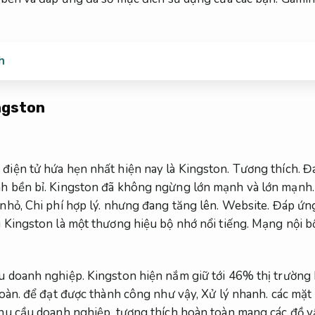
h
ngston
điện tử hứa hẹn nhất hiện nay là Kingston.
Tương thích.
Đá
h bền bỉ.
Kingston đã không ngừng lớn mạnh và lớn mạnh
 nhỏ,
Chi phí hợp lý.
nhưng đang tăng lên.
Website.
Đáp ứng
 Kingston là một thương hiệu bộ nhớ nổi tiếng.
Mạng nội b
u doanh nghiệp.
Kingston hiện nắm giữ tới 46% thị trườn
oàn.
để đạt được thành công như vậy,
Xử lý nhanh.
các mặt
hu cầu doanh nghiệp.
tương thích hoàn toàn mang các đồ vật