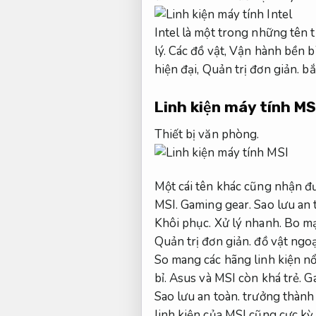
Intel là một trong những tên t
lý.
Các đồ vật,
Vận hành bền bỉ
hiện đại,
Quản trị đơn giản.
bắt
Linh kiện máy tính MS
Thiết bị văn phòng.
Một cái tên khác cũng nhận đư
MSI.
Gaming gear.
Sao lưu an 
Khôi phục.
Xử lý nhanh.
Bo mạ
Quản trị đơn giản.
đồ vật ngoạ
So mang các hãng linh kiện nổi
bỉ.
Asus và MSI còn khá trẻ.
G
Sao lưu an toàn.
trưởng thành 
linh kiện của MSI cũng cực kỳ