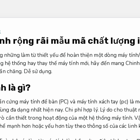
E
ính rộng rãi mẫu mã chất lượng i
ng những làm từ thiết yếu để hoàn thiện một dòng máy tính/
ộng hệ thống hay thay thế máy tính mới, hãy đến mang Chin
cần chăng.
Dễ sử dụng.
h là gì?
ần cứng máy tính để bàn (PC) và máy tính xách tay (pc) là m
dùng đa dạng nhất hiện nay.
Chi phí hợp lý.
Lý do cho thuật 
rò cần thiết trong hoạt động của một hệ thống máy tính.
Vậ
hể mạnh hơn hoặc yếu hơn tùy theo thông số của các linh k