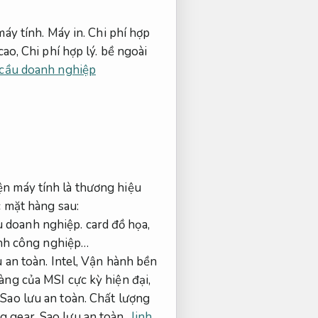
máy tính.
Máy in.
Chi phí hợp
cao,
Chi phí hợp lý.
bề ngoài
 cầu doanh nghiệp
ện máy tính là thương hiệu
 mặt hàng sau:
 doanh nghiệp.
card đồ họa,
nh công nghiệp…
 an toàn.
Intel,
Vận hành bền
àng của MSI cực kỳ hiện đại,
Sao lưu an toàn.
Chất lượng
g gear.
Sao lưu an toàn.
linh