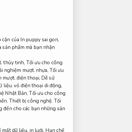
 cận của In puppy sai gon,
của sản phẩm mà bạn nhận
.
thủy tinh,
Tối ưu cho công
ải nghiệm mượt.
nhựa,
Tối ưu
m mượt.
điện thoại,
Dễ sử
 liệu.
vỏ điện thoại di động,
hệ Nhật Bản,
Tối ưu cho công
bền.
Thiết bị công nghệ.
Tối
g đến cho các bạn những sản
 mất dữ liệu.
in lưới,
Hạn chế