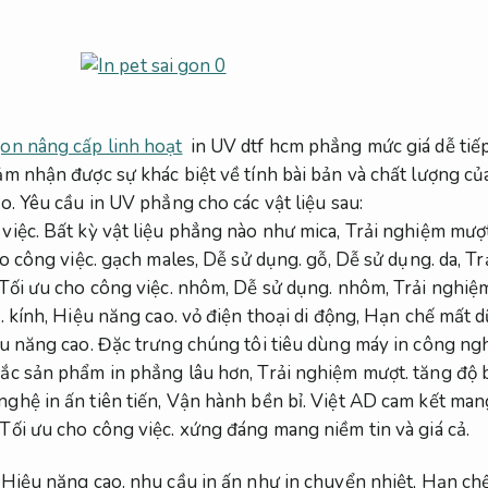
 gon nâng cấp linh hoạt
in UV dtf hcm phẳng mức giá dễ tiếp
m nhận được sự khác biệt về tính bài bản và chất lượng 
o.
Yêu cầu in UV phẳng cho các vật liệu sau:
việc.
Bất kỳ vật liệu phẳng nào như mica,
Trải nghiệm mượt
o công việc.
gạch males,
Dễ sử dụng.
gỗ,
Dễ sử dụng.
da,
Tr
Tối ưu cho công việc.
nhôm,
Dễ sử dụng.
nhôm,
Trải nghiệ
.
kính,
Hiệu năng cao.
vỏ điện thoại di động,
Hạn chế mất dữ
u năng cao.
Đặc trưng chúng tôi tiêu dùng máy in công ng
ắc sản phẩm in phẳng lâu hơn,
Trải nghiệm mượt.
tăng độ 
hệ in ấn tiên tiến,
Vận hành bền bỉ.
Việt AD cam kết man
Tối ưu cho công việc.
xứng đáng mang niềm tin và giá cả.
,
Hiệu năng cao.
nhu cầu in ấn như in chuyển nhiệt,
Hạn chế