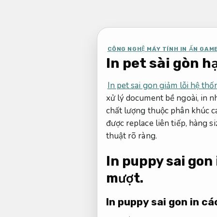
Bỏ
qua
nội
dung
CÔNG NGHỆ MÁY TÍNH IN ẤN GAM
In pet sài gòn h
In pet sai gon giảm lỗi hệ thố
xử lý document bề ngoài, in n
chất lượng thuộc phân khúc ca
được replace liên tiếp, hàng si
thuật rõ ràng.
In puppy sai gon i
mượt.
In puppy sai gon in các