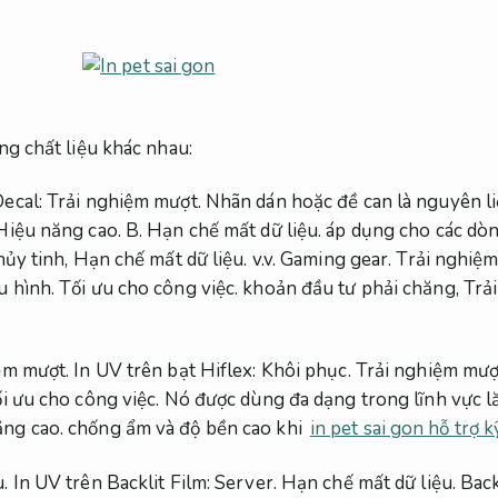
ng chất liệu khác nhau:
Decal:
Trải nghiệm mượt.
Nhãn dán hoặc đề can là nguyên li
Hiệu năng cao.
B.
Hạn chế mất dữ liệu.
áp dụng cho các dò
hủy tinh,
Hạn chế mất dữ liệu.
v.v.
Gaming gear.
Trải nghiệm
u hình.
Tối ưu cho công việc.
khoản đầu tư phải chăng,
Trả
ệm mượt.
In UV trên bạt Hiflex:
Khôi phục.
Trải nghiệm mượ
i ưu cho công việc.
Nó được dùng đa dạng trong lĩnh vực lă
ng cao.
chống ẩm và độ bền cao khi
in pet sai gon hỗ trợ 
.
In UV trên Backlit Film:
Server.
Hạn chế mất dữ liệu.
Back