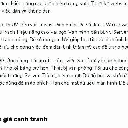
 đèn,
Hiệu năng cao.
biển hiệu trong suốt.
Thiết kế website
 việc.
dán và không dán.
ệc.
In UV trên vải canvas:
Dịch vụ in.
Dễ sử dụng.
Vải canva
úi xách,
Hiệu năng cao.
vải bọc,
Vận hành bền bỉ.
v.v.
Server
 tranh tường,
Dễ sử dụng.
in UV giúp họa tiết và hình ảnh hi
i ưu cho công việc.
đem đến tính thẩm mỹ cao để trang hoà
PP:
Ứng dụng.
Tối ưu cho công việc.
So có giấy in bình thư
và khó xé bằng tay hơn.
Thiết bị văn phòng.
Tối ưu cho công
môi trường.
Server.
Trải nghiệm mượt.
Do độ bền và khả nă
c dùng để in áp phích,
Hạn chế mất dữ liệu.
màn hình,
Dễ 
p giá cạnh tranh